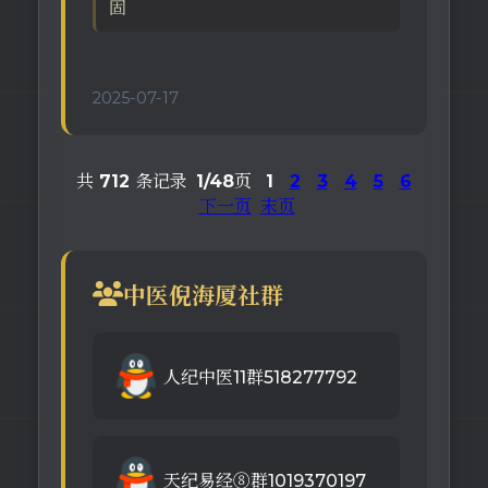
固
2025-07-17
共
712
条记录
1/48
页
1
2
3
4
5
6
下一页
末页
中医倪海厦社群
人纪中医11群518277792
天纪易经⑧群1019370197