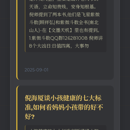
天语，立命知贵贱，安身知根基。
倪师提到了两本书,他们是飞星紫微
斗数(顾祥弘)和紫微斗数全书(南北
山人)-在【文墨天机】里也有提到。
1.紫微斗数QQ群126281008 倪师讲
8个大凶日:日值四离，大事勿
2025-09-01
倪海厦谈小孩健康的七大标
准,如何看妈妈小孩带的好不
好?