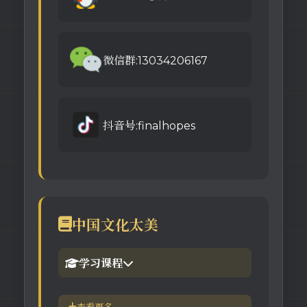
微信群:13034206167
抖音号:finalhopes
中国文化太美
学习课程
1.倪海厦官网备份版