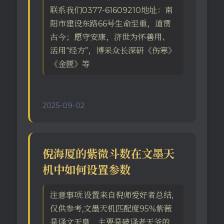
联系我们0377-61609210地址：南
阳市建设东路66号生命至重，道贯
古今；愿守安康，济世为怀善用、
活用“经方”，博采众长深研《伤寒》
《金匮》等
2025-09-02
倪海厦的紫微斗数在文墨天
机中如何设置参数
注意事项:设置来自倪师爱好者总结,
仅供参考,文墨天机匹配度95%紫薇
是译文天皇，主要是破译老天爷的