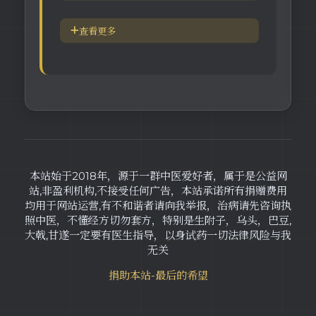
身体六大防御系统
五脏逼毒法和易筋经
查看更多
疾病加重/减轻症状表
瑜伽练习=易经经和八段锦
长寿-多吃海带
素食-疾病与肉食太多有关
本站始于2018年，源于一群中医爱好者，属于是公益网
站,非盈利机构,不接受任何广告，本站承诺所有捐赠费用
均用于网站运营,有不和谐者请向我举报，治病请先咨询执
照中医，不懂经方切勿套方，特别是生附子，乌头，巴豆,
大戟,甘遂一定要有医生指导，以身试药一切法律风险与我
无关
捐助本站-最后的希望