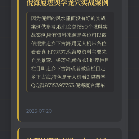
倪海厦堪舆学龙穴实战案例
因为倪师的风水里面没有好的实战
案例供参考,我们会总结50个堪舆实
战案例,所有资料来源是各位可以微
信搜索走乡下古海,用无人机带各位
看看真正的龙穴,倪海厦资料主要来
自吴景鸾、杨筠松,赖布衣1.推荐栏目
栏目叫走乡下古海或者微信栏目走
乡下古海,特色是无人机看2.堪舆学
QQ群8715397753.倪海厦台湾东
2025-07-20