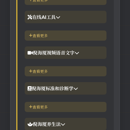
查看更多
2.倪海厦台湾-徐光佑天纪班
在线AI工具
3.倪海厦台湾-汉唐经方班
【工具】紫微斗数命理分析
查看更多
4.倪徒-李宗恩-线上直播课程
【工具】在线金钱卦工具
倪海厦视频语音文字
【工具】在线阳宅布局工具
【视频】倪海厦-针灸大成
查看更多
【工具】在线六壬法
【视频】倪海厦-黄帝内经
倪海厦标准和诊断学
【视频】倪海厦-神农本草
倪海厦简介-传奇人生
查看更多
【视频】倪海厦-伤寒论
中医六大健康标准
倪海厦养生法