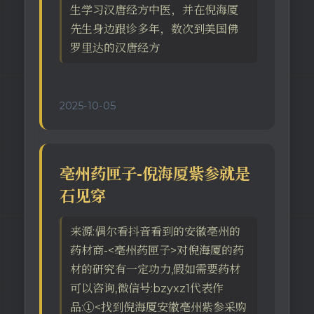
生学习汉唐经方中医，并在倪海厦
先生身边跟诊多年，数次到美国佛
罗里达的汉唐经方
2025-10-05
亳州药匣子-倪海厦紫参就是
石见穿
来源:偶尔看抖音看到的安徽亳州的
药材商-<亳州药匣子>对倪海厦的药
材的研究有一定功力,假如需要药材
可以咨询,微信号:bzyxz1代表作
品:①<找到倪海厦安徽亳州紫参采购