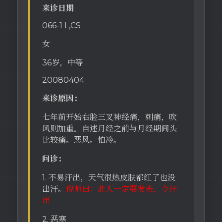
来诊日期
066-1 L,CS
女
36岁，中等
20080404
来诊原因：
七年前开始右脸三叉神经痛，刺痛，吹
风则加重。自述月经之前与月经期间头
比较痛。恶风。怕冷。
问诊：
1. 不易汗出，天气很热皮肤都红了也没
出汗。
倪师曰：此人一定要发表，令汗
出
2. 恶寒