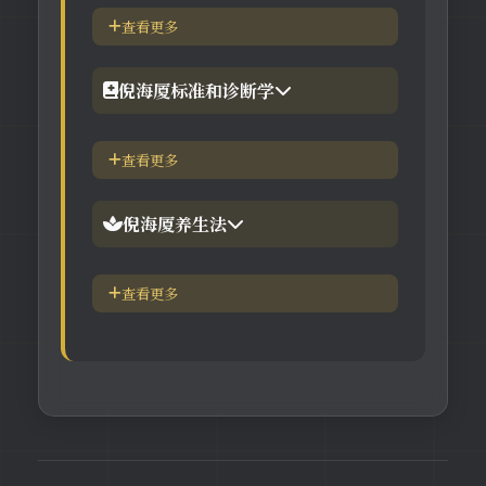
【视频】倪海厦-针灸大成
查看更多
【工具】在线六壬法
【视频】倪海厦-黄帝内经
倪海厦标准和诊断学
【视频】倪海厦-神农本草
倪海厦简介-传奇人生
查看更多
【视频】倪海厦-伤寒论
中医六大健康标准
倪海厦养生法
身体六大防御系统
五脏逼毒法和易筋经
查看更多
疾病加重/减轻症状表
瑜伽练习=易经经和八段锦
长寿-多吃海带
素食-疾病与肉食太多有关