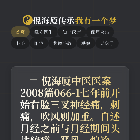
倪海厦传承
我有一个梦
首页
经方医生
仙丰汉唐
倪师全集
卜卦
阳宅
紫微斗数
堪舆
天象学
≡ 倪海厦中医医案
2008篇066-1七年前开
始右脸三叉神经痛，刺
痛，吹风则加重。自述
月经之前与月经期间头
比较痛。恶风。怕冷。