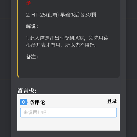
汤
2. HT-25(止痛) 早碗饭后各30颗
解说：
1. 此人应是汗出时受到风寒，须先用葛
根汤开表才有用，所以先不用针。
备注：
留言板:
登录
0
条评论
来说两句吧...