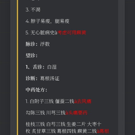
3. 不渴
4. 脖子易痠，腿易痠
5. 无心脏病史à
考虑可用麻黄
脉诊：
浮数
望诊：
1、舌诊：
白湿
诊断：
葛根汤证
中药处方：
1. 白附子三钱 僵蚕二钱
à去风痛
勾陈三钱 川芎三钱
à头痛要药
桂枝三钱 白芍三钱 生姜二片 大枣十
枚 炙甘草三钱 葛根四钱 麻黄二钱
à葛根