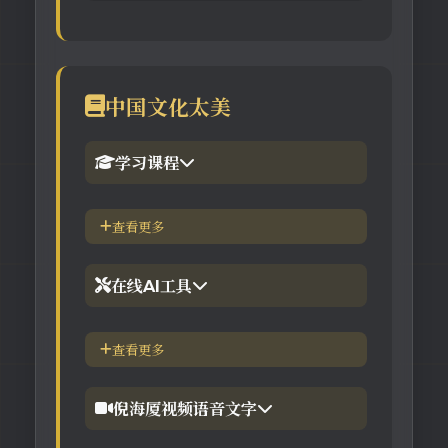
中国文化太美
学习课程
1.倪海厦官网备份版
查看更多
2.倪海厦台湾-徐光佑天纪班
在线AI工具
3.倪海厦台湾-汉唐经方班
【工具】紫微斗数命理分析
查看更多
4.倪徒-李宗恩-线上直播课程
【工具】在线金钱卦工具
倪海厦视频语音文字
【工具】在线阳宅布局工具