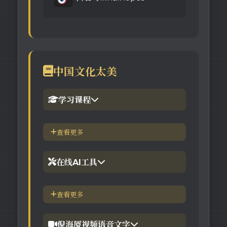
中国文化太美
学习课程
1.倪海厦官网备份版
查看更多
2.倪海厦台湾-徐光佑天纪班
在线AI工具
3.倪海厦台湾-汉唐经方班
【工具】紫微斗数命理分析
查看更多
4.倪徒-李宗恩-线上直播课程
【工具】在线金钱卦工具
倪海厦视频语音文字