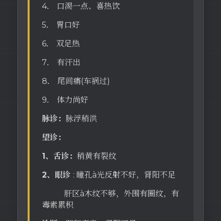
4． 口渴一点、喜热饮
5． 胃口好
6． 双足热
7． 有汗出
8． 尾闾痛(车祸过)
9． 体力尚好
脉诊：
脉浮稍洪
望诊：
1、舌诊：
稍黄有裂纹
2、眼诊
: 瞳孔à光反射不好，肾阳不足
肝区à木纹不够，外围有圈纹，有
毒素累积