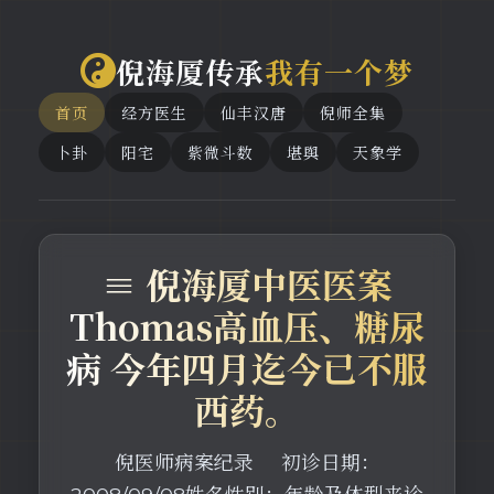
倪海厦传承
我有一个梦
首页
经方医生
仙丰汉唐
倪师全集
卜卦
阳宅
紫微斗数
堪舆
天象学
≡ 倪海厦中医医案
Thomas高血压、糖尿
病 今年四月迄今已不服
西药。
倪医师病案纪录 初诊日期：