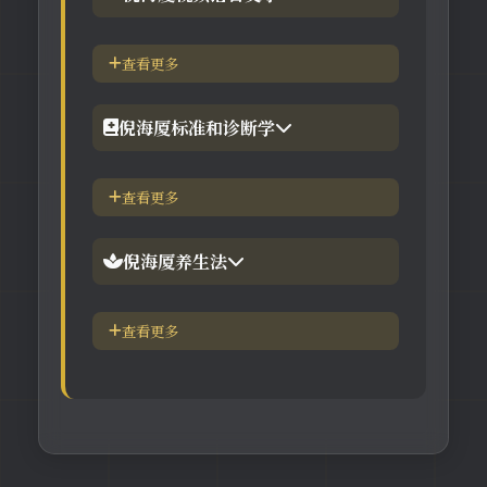
【工具】在线阳宅布局工具
【视频】倪海厦-针灸大成
查看更多
【工具】在线六壬法
【视频】倪海厦-黄帝内经
倪海厦标准和诊断学
【视频】倪海厦-神农本草
倪海厦简介-传奇人生
查看更多
【视频】倪海厦-伤寒论
中医六大健康标准
倪海厦养生法
身体六大防御系统
五脏逼毒法和易筋经
查看更多
疾病加重/减轻症状表
瑜伽练习=易经经和八段锦
长寿-多吃海带