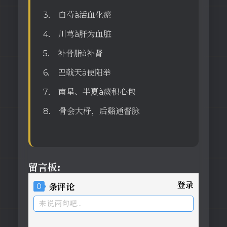
3． 白芍à活血化瘀
4． 川芎à肝为血脏
5． 补骨脂à补肾
6． 巴戟天à使阳举
7． 南星、半夏à痰积心包
8． 骨会大杼，后谿通督脉
留言板:
登录
0
条评论
来说两句吧...