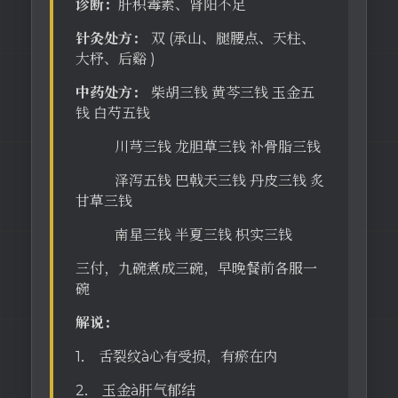
诊断：
肝积毒素、肾阳不足
针灸处方：
双 (承山、腿腰点、天柱、
大杼、后谿 )
中药处方：
柴胡三钱 黄芩三钱 玉金五
钱 白芍五钱
川芎三钱 龙胆草三钱 补骨脂三钱
泽泻五钱 巴戟天三钱 丹皮三钱 炙
甘草三钱
南星三钱 半夏三钱 枳实三钱
三付，九碗煮成三碗，早晚餐前各服一
碗
解说：
1． 舌裂纹à心有受损，有瘀在内
2． 玉金à肝气郁结