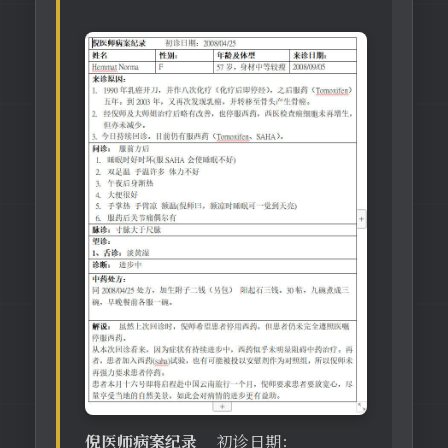
倪医师病案纪录
初诊日期：