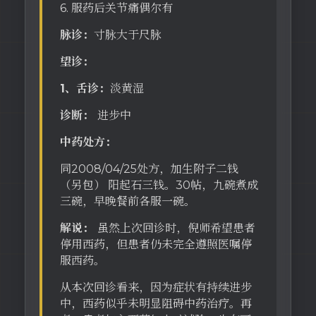
6. 服药后关节痛偶尔有
脉诊：
寸脉大于尺脉
望诊：
1、舌诊：
淡黄湿
诊断：
进步中
中药处方：
同2008/04/25处方，加生附子二钱
（另包） 阳起石三钱。30帖，九碗煮成
三碗，早晚餐前各服一碗。
解说：
虽然上次回诊时，倪师希望患者
停用西药，但患者仍未完全遵照医嘱停
服西药。
从本次回诊看来，因为症状有持续进步
中，西药似乎未明显阻碍中药治疗。再