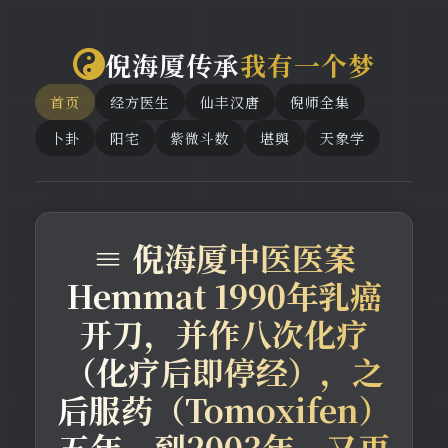
倪海厦传承
我有一个梦
首页
经方医生
仙丰汉唐
倪师全集
卜卦
阳宅
紫微斗数
堪舆
天象学
≡ 倪海厦中医医案
Hemmat 1990年乳癌
开刀，并作八次化疗
（化疗后即停经），之
后服药（Tomoxifen）
五年。到2003年，又再