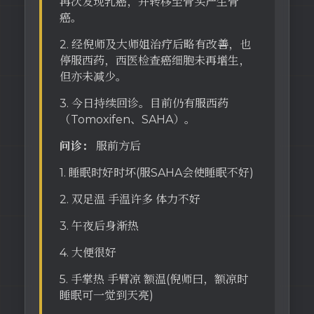
再次发现乳癌，并转移至骨头产生骨
癌。
2. 经倪师及大师姐治疗后略有改善，也
停服西药，西医检查癌细胞未再增生，
但亦未减少。
3. 今日持续回诊。目前仍有服西药
（Tomoxifen、SAHA）。
问诊：
服前方后
1. 睡眠时好时坏(服SAHA会使睡眠不好)
2. 双足温 手温许多 体力不好
3. 午夜后身渐热
4. 大便很好
5. 手掌热 手臂凉 额温(倪师曰，额凉时
睡眠可一觉到天亮)