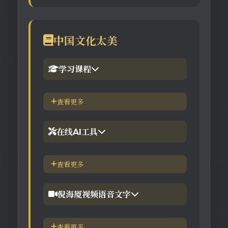
中国文化太美
学习课程
1.倪海厦官网备份版
查看更多
2.倪海厦台湾-徐光佑天纪班
在线AI工具
3.倪海厦台湾-汉唐经方班
【工具】紫微斗数命理分析
查看更多
4.倪徒-李宗恩-线上直播课程
【工具】在线金钱卦工具
倪海厦视频语音文字
【工具】在线阳宅布局工具
【视频】倪海厦-针灸大成
查看更多