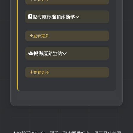
【工具】在线六壬法
【视频】倪海厦-黄帝内经
倪海厦标准和诊断学
【视频】倪海厦-神农本草
倪海厦简介-传奇人生
查看更多
【视频】倪海厦-伤寒论
中医六大健康标准
倪海厦养生法
身体六大防御系统
五脏逼毒法和易筋经
查看更多
疾病加重/减轻症状表
瑜伽练习=易经经和八段锦
长寿-多吃海带
素食-疾病与肉食太多有关