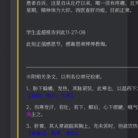
患者自诉，这是自从化疗以来，唯一没有疼痛，且
星期，精神体力大好。西医查肝功能，目前正常。
学生孟超报告到此11-27-08
此刻正值感恩节，感谢恩师惇惇教悔。
_____________________________________________
※附相关条文，以利名位师兄检索。
1、胁下偏痛，发热，其脉紧弦，此寒也，以温药下
【炮附、细辛、大黄】
2、伤寒发汗，若吐，若下，解后，心下痞硬，噫气
汤
主之。
3、肝着，其人常欲蹈其胸上，先未苦时，但欲饮热
【旋覆花、茜草、葱白】