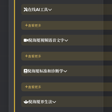
2.倪海厦台湾-徐光佑天纪班
在线AI工具
3.倪海厦台湾-汉唐经方班
【工具】紫微斗数命理分析
查看更多
4.倪徒-李宗恩-线上直播课程
【工具】在线金钱卦工具
倪海厦视频语音文字
【工具】在线阳宅布局工具
【视频】倪海厦-针灸大成
查看更多
【工具】在线六壬法
【视频】倪海厦-黄帝内经
倪海厦标准和诊断学
【视频】倪海厦-神农本草
倪海厦简介-传奇人生
查看更多
【视频】倪海厦-伤寒论
中医六大健康标准
倪海厦养生法
身体六大防御系统