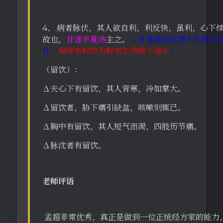
4、.病者脉伏，其人欲自利，利反快，虽利，心下
故也，
甘遂半夏汤
主之。
（甘遂汤剂远弱于生用之
计，
倪师有时改为粉剂生用峻下逐水
）
（留饮）：
∆夫心下有留饮，其人背寒，冷如掌大。
∆留饮者，胁下痛引缺盆，咳嗽则辄已。
∆胸中有留饮，其人短气而渴，四肢历节痛。
∆脉沈者有留饮。
老师评语
孟超非常优秀，真正是做到一位正统经方家的能力