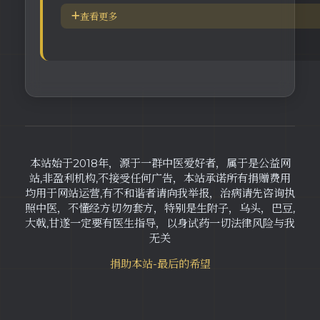
五脏逼毒法和易筋经
查看更多
疾病加重/减轻症状表
瑜伽练习=易经经和八段锦
长寿-多吃海带
素食-疾病与肉食太多有关
本站始于2018年，源于一群中医爱好者，属于是公益网
站,非盈利机构,不接受任何广告，本站承诺所有捐赠费用
均用于网站运营,有不和谐者请向我举报，治病请先咨询执
照中医，不懂经方切勿套方，特别是生附子，乌头，巴豆,
大戟,甘遂一定要有医生指导，以身试药一切法律风险与我
无关
捐助本站-最后的希望