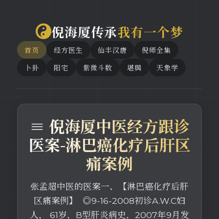
倪海厦传承
我有一个梦
首页
经方医生
仙丰汉唐
倪师全集
卜卦
阳宅
紫微斗数
堪舆
天象学
≡ 倪海厦中医经方跟诊
医案-淋巴癌化疗后肝区
痛案例
张孟超中医的医案一、【淋巴癌化疗后肝
区痛案例】 ◎9-16-2008初诊A.W.C妇
人， 61岁，B型肝炎病史，2007年9月发