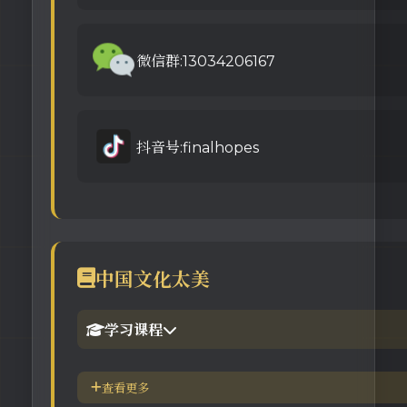
微信群:13034206167
抖音号:finalhopes
中国文化太美
学习课程
1.倪海厦官网备份版
查看更多