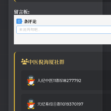
留言板:
0
条评论
来说两句吧...
中医倪海厦社群
人纪中医11群518277792
天纪易经⑧群1019370197