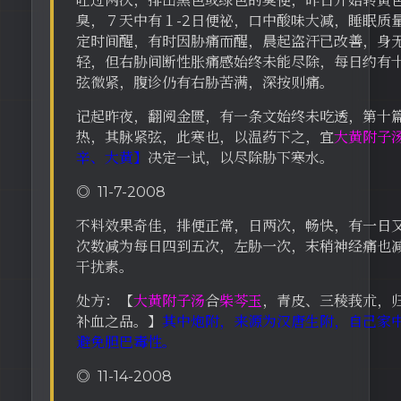
吐过两次，排出黑色或绿色的臭便，昨日开始转黄
臭，７天中有１-2日便祕，口中酸味大减，睡眠质
定时间醒，有时因胁痛而醒，晨起盗汗已改善，身
轻，但右胁间断性胀痛感始终未能尽除，每日约有
弦微紧，腹诊仍有右胁苦满，深按则痛。
记起昨夜，翻阅金匮，有一条文始终未吃透，第十
热，其脉紧弦，此寒也，以温药下之，宜
大黄附子
辛、大黄】
决定一试，以尽除胁下寒水。
◎ 11-7-2008
不料效果奇佳，排便正常，日两次，畅快，有一日
次数减为每日四到五次，左胁一次，末稍神经痛也
干扰素。
处方：【
大黄附子汤
合
柴芩玉
，青皮、三稜莪朮，
补血之品。】
其中炮附，来源为汉唐生附，自己家
避免胆巴毒性。
◎ 11-14-2008