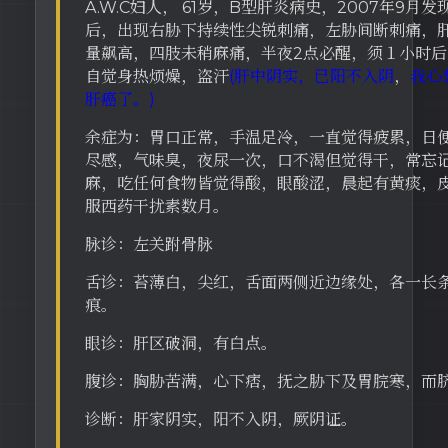
A.W.C妇人， 61岁，B型肝炎病史，2007年9月
后，出现右胁下持续性尖锐刺痛，左胁间断刺痛，
量飙高，四肢未稍麻痛，半夜2点必醒，须１小时
自觉身热烦燥，盗汗
(肝中阴实，已阳不入阴
，
我心
肝癌了。)
余症为：胃口正常，手温足冷，一直觉得疲累，日
尽感，气味臭，夜尿一次，口不渴但觉得干，常忘
麻，吃任何食物皆觉得酸，眼酸涩，晨起有黄痰，
服西药干扰素数月。
脉诊：左关跗骨脉
舌诊：苔薄白，尖红，舌面两侧近边缘处，各一长
痕。
眼诊：肝区破洞，有白点。
腹诊：胸胁苦满，心下痞，抚之胁下及胃脘寒，而
诊断：肝家阴实，阳不入阴，厥阴证。