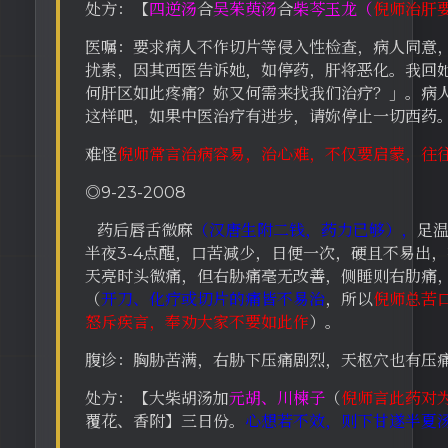
处方：【
四逆汤
合
吴茱萸汤
合
柴芩玉龙（
倪师治肝
医嘱：要求病人不作切片等侵入性检查，病人同意
扰素，因其西医告诉她，如停药，肝将恶化。我回
何肝区如此疼痛？妳又何需来找我们治疗？」。病
这样吧，如果中医治疗有进步，请妳停止一切西药
难怪
倪师常言治病容易，治心难，不仅要启蒙，往
◎9-23-2008
药后唇舌微麻
（汉唐生附二钱，药力已够），
足
半夜3-4点醒，口苦减少，日便一次，硬且不易出
天亮时头微痛，但右胁痛毫无改善，侧睡则右肋痛
（
开刀、化疗或切片的痛皆不易治
，所以
倪师总苦
怒斥疾言，奉劝大家不要如此作
）。
腹诊：胸胁苦满，右胁下压痛剧烈，天枢穴也有压
处方：【大柴胡汤加
元胡、川楝子
（
倪师言此药对
覆花、香附】三日份。
心想若不效，则下甘遂半夏