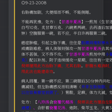
◎9-23-2008
右胁痛加剧，大便细而不畅，不能侧睡。
不能再犹豫，处方：【
甘遂半夏汤
】一煎剂（生甘遂
白芍10克、炙甘草15克、六碗煮两碗，去药渣后加蜜
钟）空腹服第一碗，若不应，半日许再服第二碗。
癌症肿瘤，引起之胁下痛，往住是
肋膜间堆积寒水
成痛剧难愈，病人体强则强攻一剂
甘遂半夏汤
去其
体不甚强，又不得不攻，于
甘遂半夏汤
煎剂中用
小
克）
配以补剂、附子连续缓攻一星期，往往有一定
倪师擅用此方治胁下痛，尤其右胁
。
肝腹水难消时
用此法也能建奇功
。
病人回覆，第一碗不应，第二碗服后30分钟内共吐
痛减轻，但左胁痛感反而较清晰（
并非左胁加剧，
以往容易察觉到罢了。
）胃酸，足麻，体力大减，
处方：【
八珍汤
合
旋覆代赭汤
（
倪师言此方擅治左
通便）
、
合肝着
旋覆花汤、
炮附、柴芩玉龙、大黄3