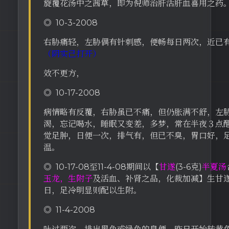
旋覆花汤中之茜草，即为倪师治肝活肝血喜用之药
◎ 10-3-2008
右胁痛轻，左胁偶有针刺感，便畅每日两次，近已
（阴实己打开）
效不更方，
◎ 10-17-2008
病情略有反覆，右胁虽已不痛，但仍胀满不舒，左
渴，忘记喝水，睡眠又变差，多梦，常在半夜３点
觉足肿，日便一次，排气有，但已不臭，胃口好，
温。
◎ 10-17-08至11-4-08期间以【
甘遂
(3-6克)
半夏汤
玉龙，生附子
及活血、补肾之品，化裁加减】生甘
日，足冷明显则配以生附。
◎ 11-4-2008