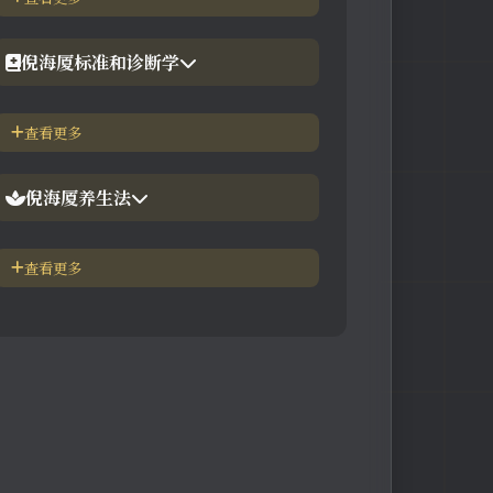
【工具】在线六壬法
【视频】倪海厦-黄帝内经
倪海厦标准和诊断学
【视频】倪海厦-神农本草
倪海厦简介-传奇人生
查看更多
【视频】倪海厦-伤寒论
中医六大健康标准
倪海厦养生法
身体六大防御系统
五脏逼毒法和易筋经
查看更多
疾病加重/减轻症状表
瑜伽练习=易经经和八段锦
长寿-多吃海带
素食-疾病与肉食太多有关