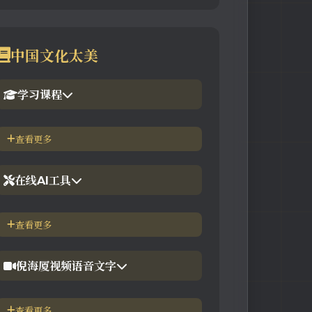
中国文化太美
学习课程
1.倪海厦官网备份版
查看更多
2.倪海厦台湾-徐光佑天纪班
在线AI工具
3.倪海厦台湾-汉唐经方班
【工具】紫微斗数命理分析
查看更多
4.倪徒-李宗恩-线上直播课程
【工具】在线金钱卦工具
倪海厦视频语音文字
【工具】在线阳宅布局工具
【视频】倪海厦-针灸大成
查看更多