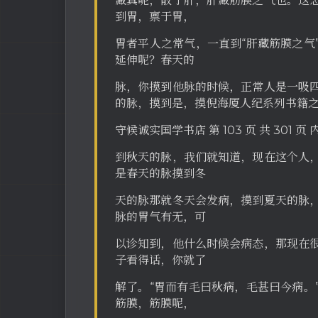
藏真呢，散于肝，肝藏筋膜之气也。这
到胃，禀于胃，
胃者平人之常气，一直到“肝藏筋膜之气
延伸呢？春天的
脉，你摸到他脉的时候，正常人是一吸
的脉，摸到是，摸倪海厦人纪系列书籍
守候诚实国学书店 第 103 页 共 301 
到秋天的脉，我们就知道，现在这个人
是春天的脉摸到冬
天的脉那就冬天会发病，摸到夏天的脉
脉的胃气有无，可
以诊知到，他什么时候会病态，那现在
子看得话，你就了
解了。“胃而有毛曰秋病，毛甚曰今病。
筋膜，筋膜呢，