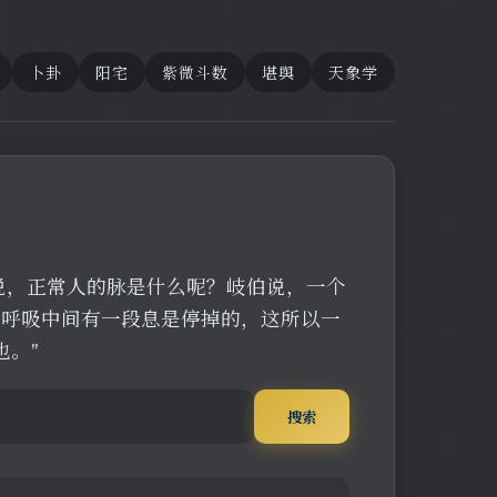
卜卦
阳宅
紫微斗数
堪舆
天象学
说，正常人的脉是什么呢？岐伯说，一个
，呼吸中间有一段息是停掉的，这所以一
也。”
搜索