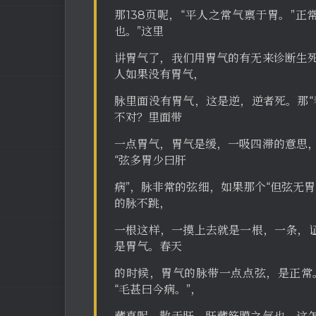
那138页呢，“平人之常气禀于胃。”
也。”这里
讲胃气了，我们用胃气的有无来诊断生
人如果没有胃气，
脉里面没有胃气，这是逆，逆者死。那“
不对？里面带
一点胃气，胃气是缓，一吸四滞的意思
“弦多胃少曰肝
病”，脉非常的弦细，如果那个“但弦无
的脉不跳，
一根这样，一摸上去就是一根，一条，证
是胃气。春天
的时候，胃气的脉带一点点弦，是正常
“毛甚曰今病。”，