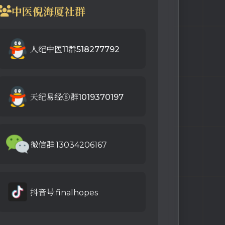
中医倪海厦社群
人纪中医11群518277792
天纪易经⑧群1019370197
微信群:13034206167
抖音号:finalhopes