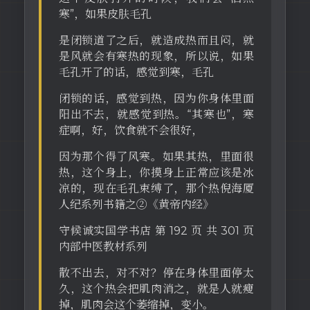
寒”，如果皮肤毛孔
是闭锁道了之后，就造成热而且闷，就
是风就会有寒热的现象，所以说，如果
毛孔开了的话，感觉到寒，毛孔
闭锁的话，感觉到热，因为你身体里面
阳出不去，就感觉到热。“其寒也”，寒
症啊，好，饮食就不会很好，
因为那个得了风寒。如果其热，里面很
热，这个身上，你摸身上正常应该是冰
凉的，现在毛孔束缚了，那个热倪海厦
人纪系列书籍之②《黄帝内经》
守候诚实国学书店 第 192 页 共 301 页
内部中医教材系列
散不出去，对不对？停在身体里面停太
久，这个热会把肌肉消之，就是人就瘦
掉，肌肉会这个萎缩掉，变小。