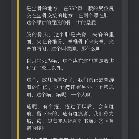
是坐骨的地方，在352页，腰的尻位尻
交在坐骨交接的地方，在两个髁在胂，
这个髁讲的屁股的骨，讲的是屁
股的骨头，这个胂是夹脊，夹脊的里
面，夹在脊椎骨，脊椎骨下来夹脊，夹
脊的两侧，这个叫做胂。那什么叫
以月生死为痏，这个痏在这里就是我讲
过除了放血以外。
这个，放几滴就好了，我们真正去查辞
海的时候，这个痏还有另外一个意思
啊，这个痏，痏呢，一个人啊，
疮呢，有个疮，疮过了以后，会有斑
痕，留下来的，疮有斑痕者，我们称为
痏，痏。倪海厦人纪系列书籍之②《黄
帝内经》