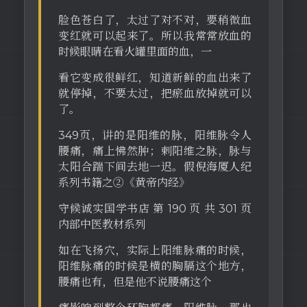
脸色苍白了，太过了对不对，要稍微血
变红就可以起来了。所以我常常放血的
时候眼睛在看火罐里面的血，一
看它变成很鲜红，知道新鲜的血出来了
就停掉，不要太过，把瘀血放掉就可以
了。
349页，讲的是阳维的脉，阳维脉令人
腰痛，痛上怫然肿；剌阳维之脉，脉与
太阳合踹下间去地一迟。假倪海厦人纪
系列书籍之②《黄帝内经》
守候诚实国学书店 第 190 页 共 301 页
内部中医教材系列
如在飞扬穴，实际上阳维脉痛的时候，
阳维脉痛的时候是横的胸膈这个地方，
腰痛也有，但是他不说腰痛这个