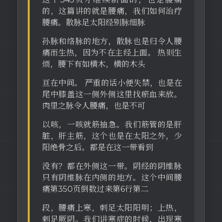
的，这篇讲的就是腰痛，我们如何治疗
腰痛。散脉足太阳经别脉细脉
孙脉和络脉的地方，散脉也是归令人腰
痛而生热，因为不在主经上面。 热则生
烦，腰下有如横木，横的木头
亘在中间。 严重的话小便失禁，也是在
尾中膝盖这一侧外侧这里找瘀血来放。
肉里之脉令人腰痛，也是不可
以咳，一咳就筋抽急。我们筋管的是肝
脏，肝主筋，这个也是在太阳之外，少
阳绝骨之后。都是在这一带看到
没有？都在外侧这一带。阴经的阴维脉
只有阴维脉在内侧的地方。这个中间腰
痛第350页倒数过来第6行第二
段，腰痛上寒，刺足太阳阳明；上热，
剌足厥阴。我们讲寒症的时候，出现寒