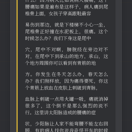
什么？因为病人比如说病人腰痛，这个
腰痛如果是遍布是这样子，病人痛到尾
椎骨上面，女孩子穿高跟鞋最容
易伤到那边，就是下楼梯不小心一坐，
尾椎骨正好撞在水泥板上，很痛。这个
时候怎么办？我们下身这是尾中
穴，尾中不对啊，膀胱经在旁边对不
对，在尾中下到承山的地方，承山，这
个地方周围你可以看到有青筋的地
方。你发生在冬天怎么办，春天怎么
办？我们照样放，因为痛得要死，你这
个青筋上放血在皮肤上刺破到青脉，
血脉上刺破一点用火罐一吸，痛就消掉
很多了，这个倒不是那么强烈的说不
行。这里讲太阳脉造成的腰痛的症
状，少阳脉让人家不能弯腰不能左右回
顾，有的病人找你说我奇怪开车的时候