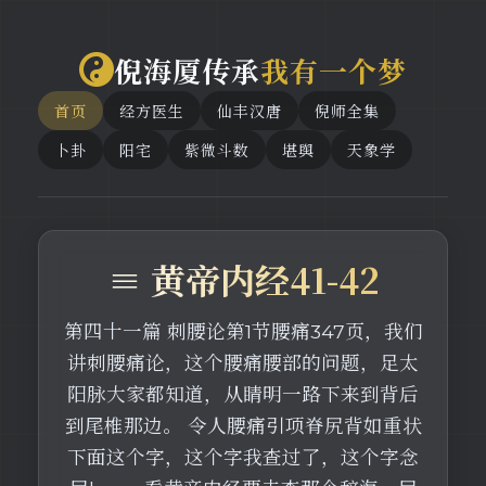
倪海厦传承
我有一个梦
首页
经方医生
仙丰汉唐
倪师全集
卜卦
阳宅
紫微斗数
堪舆
天象学
≡ 黄帝内经41-42
第四十一篇 刺腰论第1节腰痛347页，我们
讲刺腰痛论，这个腰痛腰部的问题，足太
阳脉大家都知道，从睛明一路下来到背后
到尾椎那边。 令人腰痛引项脊尻背如重状
下面这个字，这个字我查过了，这个字念