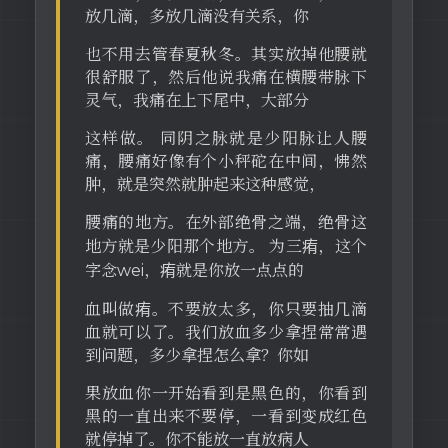
放几滴，多放几滴没有关系，你
也不用去管春夏秋冬。其实放掉他腰就
很舒服了，然后他说我痛在横腰带脉下
灵气，我痛在上下尾中，大部分
这样做。 同阴之脉就是少阳脉让人腰
痛，腰痛好像有个小秤砣在中间，怫然
肿，就是突然就肿起来这种感觉，
腰痛的地方。在外部绝骨之端，绝骨这
地方就是少阳那个地方。 为三痏，这个
字念wei，痏就是你放一点点的
血叫做痏。不要放太多，你只要抽几滴
血就可以了。我们放血多少拿捏常常遇
到问题，多少拿捏怎么拿？你如
果放血你一开始看到是黑色的，你看到
黑的一直出来不要停，一看到变成红色
就停掉了。你不能放一直放病人