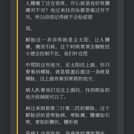
人腰痛了还在很爽，开心就是我好爽腰
痛对不对？他过来找你治都很难过对不
对。所以经络记得就不会验症错
误。
解脉这一条讲得就是主太阳，让人腰
痛，痛而引肩。这个时候常常会膀胱经
小便会控制不住。我们针在尾
中尾阳这些地方，足太阳经上面，你只
要看到横脉，就是膝盖后面这一条就是
横脉，这上面有看到青筋的地方，
病人趴着我们在这上面找，找到瘀血的
地方放掉就可以了。
再过来倒数第二行第二段的解脉，这个
解脉讲的是带脉病、带脉痛，腰痛如引
带，常如折腰状。腰折就
是病人会告诉你，我身体好像变两半，