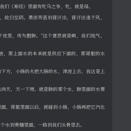
，在我们《易经》里面有牝马之争，牝，就是母。
也，故曰至阴。勇而劳甚则肾汗出，肾汗出逢于风，
于皮里，传为胕肿。”这个意思就是啊，我们地气，
液，那上面水的本来就是供应下面的，那肾脏的水
的下方，小肠的火把大肠的水，津液上去，我这是上
法向天，天一下雨，就是肺的那个水，肺里面的水要
里面，肾脏里面以后，就碰到小肠，小肠再把它汽化
这个水到骨髓里面，一路到我们头骨里去。