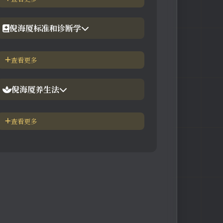
【工具】在线六壬法
【视频】倪海厦-黄帝内经
倪海厦标准和诊断学
【视频】倪海厦-神农本草
倪海厦简介-传奇人生
查看更多
【视频】倪海厦-伤寒论
中医六大健康标准
倪海厦养生法
身体六大防御系统
五脏逼毒法和易筋经
查看更多
疾病加重/减轻症状表
瑜伽练习=易经经和八段锦
长寿-多吃海带
素食-疾病与肉食太多有关