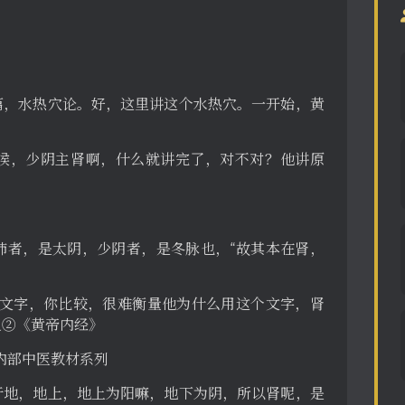
篇，水热穴论。好，这里讲这个水热穴。一开始，黄
候，少阴主肾啊，什么就讲完了，对不对？他讲原
肺者，是太阴，少阴者，是冬脉也，“故其本在肾，
的文字，你比较，很难衡量他为什么用这个文字，肾
之②《黄帝内经》
页 内部中医教材系列
于地，地上，地上为阳嘛，地下为阴，所以肾呢，是