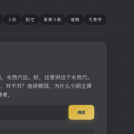
卜卦
阳宅
紫微斗数
堪舆
天象学
篇，水热穴论。好，这里讲这个水热穴。
了，对不对？他讲原因，为什么少阴主肾
肺者，
搜索