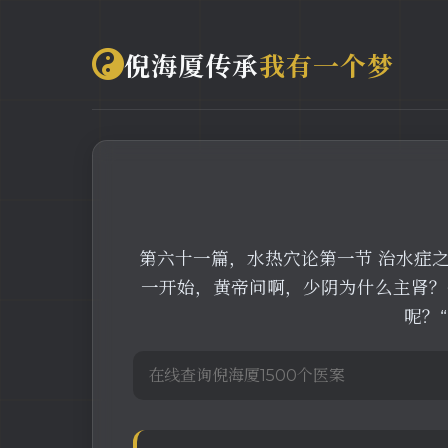
倪海厦传承
我有一个梦
第六十一篇，水热穴论第一节 治水症
一开始，黄帝问啊，少阴为什么主肾？
呢？