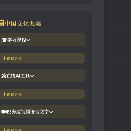
中国文化太美
学习课程
1.倪海厦官网备份版
查看更多
2.倪海厦台湾-徐光佑天纪班
在线AI工具
3.倪海厦台湾-汉唐经方班
【工具】紫微斗数命理分析
查看更多
4.倪徒-李宗恩-线上直播课程
【工具】在线金钱卦工具
倪海厦视频语音文字
【工具】在线阳宅布局工具
【视频】倪海厦-针灸大成
查看更多