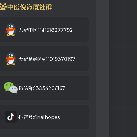
中医倪海厦社群
人纪中医11群518277792
天纪易经⑧群1019370197
微信群:13034206167
抖音号:finalhopes