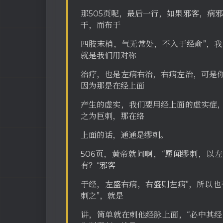
那505页呢，最后一行，如果邪客，病
干，而布于
四肢末梢，气无常处，不入于经俞”，
就是我们用对称
治疗，也是左病右治，右病左治，可是
因为那是在经上面
产生的虚实，我们要用经上面的虚实症
之为巨刺，那在络
上面的话，通通是缪刺。
506页，黄帝就问啊，“愿闻缪刺，以
有？“邪客
于经，左盛右病，右盛则左病”，所以也
刺之”，就是
讲，简单就在刺他经脉上面，“必中其