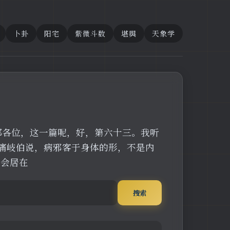
卜卦
阳宅
紫微斗数
堪舆
天象学
那各位，这一篇呢，好，第六十三。我听
痛岐伯说，病邪客于身体的形，不是内
定会居在
搜索