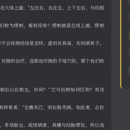
邪在大络上面，“左注右，右注左，上下左右，与经相
我们称为缪刺，看到没有？缪刺就是在络上面，缪刺
你不会按照经络是怎样，虚则补其母，实则泄其子。
，对侧的治疗，选取他对侧的子母穴的，那个我们称
左取右以右取左，奈何？” 它与巨刺如何区别？有没
有移易者，“左痛未已，而右脉先病。如此者，必巨
经，非络脉也。故络病者，其痛与经脉缪处，所以我