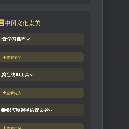
中国文化太美
学习课程
1.倪海厦官网备份版
查看更多
2.倪海厦台湾-徐光佑天纪班
在线AI工具
3.倪海厦台湾-汉唐经方班
【工具】紫微斗数命理分析
查看更多
4.倪徒-李宗恩-线上直播课程
【工具】在线金钱卦工具
倪海厦视频语音文字
【工具】在线阳宅布局工具
【视频】倪海厦-针灸大成
查看更多