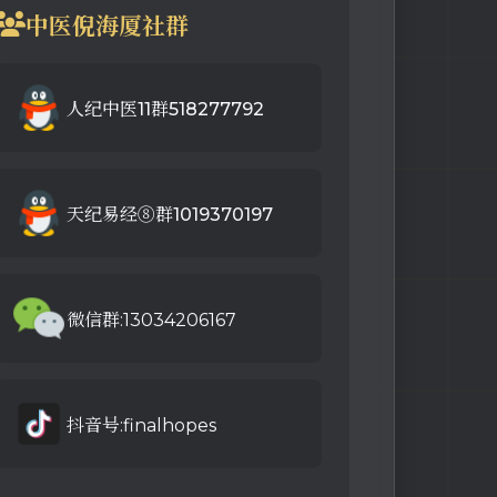
中医倪海厦社群
人纪中医11群518277792
天纪易经⑧群1019370197
微信群:13034206167
抖音号:finalhopes