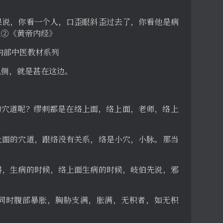
果说，你看一个人，口歪眼斜歪过去了，你看他是病
之②《黄帝内经》
页 内部中医教材系列
见侧，就是甚在这边。
的穴道呢？缪刺都是在络上面，络上面，老师，络上
上面的穴道，跟络没有关系，络是小穴，小脉。那当
讲，生病的时候，络上面生病的时候，岐伯先说，邪
同时腹部暴胀，胸胁支满，胀满，无积者，如无积