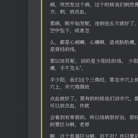
病，突然发这个病，这个时候我们刺然
方，刺，放点血，
那病，刚开始发呢，连刺他五天就好了
空中坠下，或者怎
么，都是心病嘛，心痛啊，造成胁肋痛
是肾经的络。
那508页呢，讲的是少阳经的络。 少
痛，手不及头”，
手少阳，我们这个三焦经，那在井穴上
穴上，井穴周围放
点血就好了。那有的时候我们讲井穴，
可以放点血，你就
会看到有青筋的。所以络病很好治，很
的要区分啊，老师
啊，这个很难区分啊，对不对？你只要