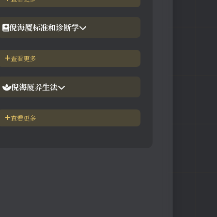
【工具】在线六壬法
【视频】倪海厦-黄帝内经
倪海厦标准和诊断学
【视频】倪海厦-神农本草
倪海厦简介-传奇人生
查看更多
【视频】倪海厦-伤寒论
中医六大健康标准
倪海厦养生法
身体六大防御系统
五脏逼毒法和易筋经
查看更多
疾病加重/减轻症状表
瑜伽练习=易经经和八段锦
长寿-多吃海带
素食-疾病与肉食太多有关