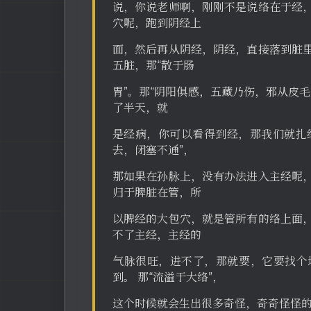
说，你说老师啊，刚刚不是说络在于经
穴呢，跑到阴经上
面，然后再从阴经，阴经，直接落到脏
五脏，那“散于肠
胃”。那“阴阳俱感，五藏乃伤，邪从皮
了半天，就
是经病，你可以看得到经，那我们就扎经
去，闭塞不通”，
那如果在孙脉上，没有办法进入主经呢
归于脾脏在管，所
以脾经的大包穴，就是管所有的络上面
不了主经，主经的
气脉很旺，进不了，那就要，它要找个
到。 那“流溢于大络”，
这个时候就会生出很多奇怪，奇奇怪怪